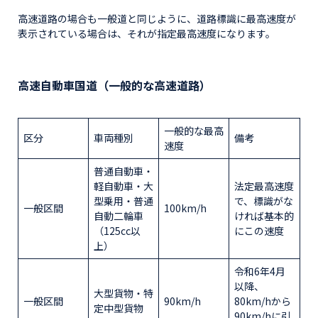
高速道路の場合も一般道と同じように、道路標識に最高速度が
表示されている場合は、それが指定最高速度になります。
高速自動車国道（一般的な高速道路）
一般的な最高
区分
車両種別
備考
速度
普通自動車・
軽自動車・大
法定最高速度
型乗用・普通
で、標識がな
一般区間
100km/h
自動二輪車
ければ基本的
（125cc以
にこの速度
上）
令和6年4月
以降、
大型貨物・特
一般区間
90km/h
80km/hから
定中型貨物
90km/hに引