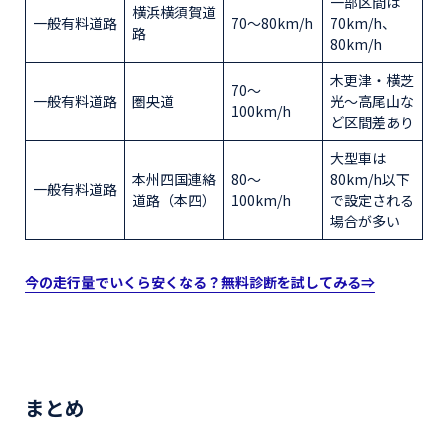
一部区間は
横浜横須賀道
一般有料道路
70～80km/h
70km/h、
路
80km/h
木更津・横芝
70～
一般有料道路
圏央道
光～高尾山な
100km/h
ど区間差あり
大型車は
本州四国連絡
80～
80km/h以下
一般有料道路
道路（本四）
100km/h
で設定される
場合が多い
今の走行量でいくら安くなる？無料診断を試してみる⇒
まとめ