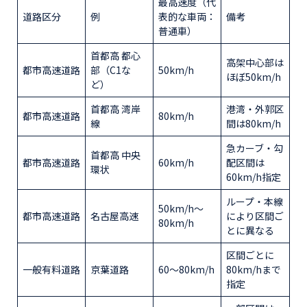
最高速度（代
道路区分
例
表的な車両：
備考
普通車）
首都高 都心
高架中心部は
都市高速道路
部（C1な
50km/h
ほぼ50km/h
ど）
首都高 湾岸
港湾・外郭区
都市高速道路
80km/h
線
間は80km/h
急カーブ・勾
首都高 中央
都市高速道路
60km/h
配区間は
環状
60km/h指定
ループ・本線
50km/h～
都市高速道路
名古屋高速
により区間ご
80km/h
とに異なる
区間ごとに
一般有料道路
京葉道路
60～80km/h
80km/hまで
指定