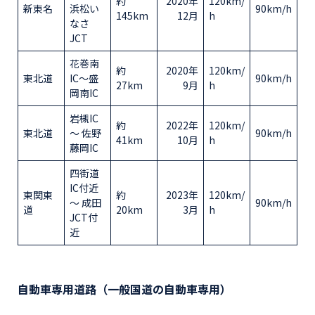
約
2020年
120km/
新東名
浜松い
90km/h
145km
12月
h
なさ
JCT
花巻南
約
2020年
120km/
東北道
IC〜盛
90km/h
27km
9月
h
岡南IC
岩槻IC
約
2022年
120km/
東北道
～ 佐野
90km/h
41km
10月
h
藤岡IC
四街道
IC付近
東関東
約
2023年
120km/
～ 成田
90km/h
道
20km
3月
h
JCT付
近
自動車専用道路（一般国道の自動車専用）