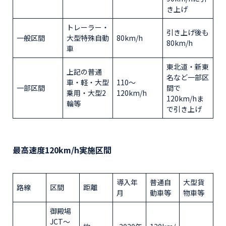
き上げ
トレーラー・
引き上げ後も
一般区間
大型特殊自動
80km/h
80km/h
車
東北道・新東
上記の普通
名など一部区
車・軽・大型
110～
一部区間
間で
乗用・大型2
120km/h
120km/hま
輪等
で引き上げ
最高速度120km/h実施区間
導入年
普通自
大型貨
路線
区間
距離
月
動車等
物車等
御殿場
JCT〜