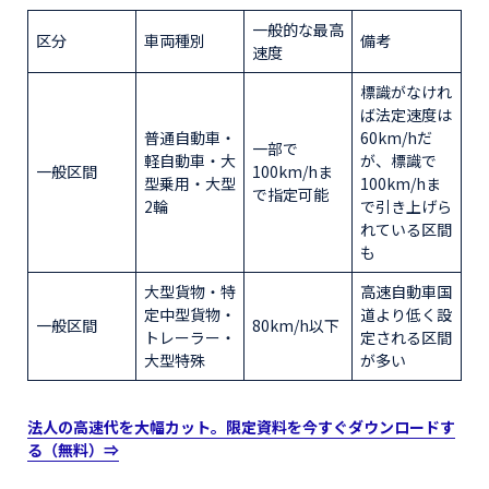
一般的な最高
区分
車両種別
備考
速度
標識がなけれ
ば法定速度は
普通自動車・
60km/hだ
一部で
軽自動車・大
が、標識で
一般区間
100km/hま
型乗用・大型
100km/hま
で指定可能
2輪
で引き上げら
れている区間
も
大型貨物・特
高速自動車国
定中型貨物・
道より低く設
一般区間
80km/h以下
トレーラー・
定される区間
大型特殊
が多い
法人の高速代を大幅カット。限定資料を今すぐダウンロードす
る
（無料）
⇒