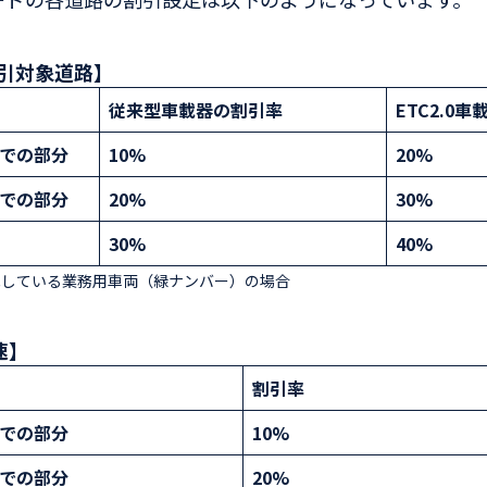
割引対象道路】
従来型車載器の割引率
ETC2.0
までの部分
10%
20%
までの部分
20%
30%
30%
40%
搭載している業務用車両（緑ナンバー）の場合
速】
割引率
までの部分
10%
までの部分
20%