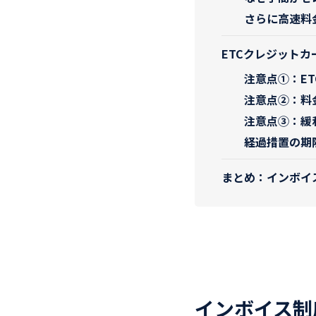
さらに高速料
ETCクレジット
注意点①：E
注意点②：料
注意点③：緩
経過措置の期
まとめ：インボイ
インボイス制