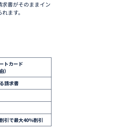
請求書がそのままイン
られます。
レートカード
由）
る請求書
割引で最大40％割引