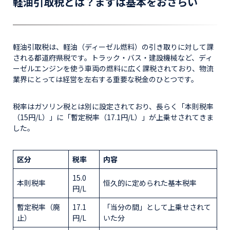
軽油引取税とは？まずは基本をおさらい
軽油引取税は、軽油（ディーゼル燃料）の引き取りに対して課
される都道府県税です。トラック・バス・建設機械など、ディ
ーゼルエンジンを使う車両の燃料に広く課税されており、物流
業界にとっては経営を左右する重要な税金のひとつです。
税率はガソリン税とは別に設定されており、長らく「本則税率
（15円/L）」に「暫定税率（17.1円/L）」が上乗せされてきま
した。
区分
税率
内容
15.0
本則税率
恒久的に定められた基本税率
円/L
暫定税率（廃
17.1
「当分の間」として上乗せされて
止）
円/L
いた分